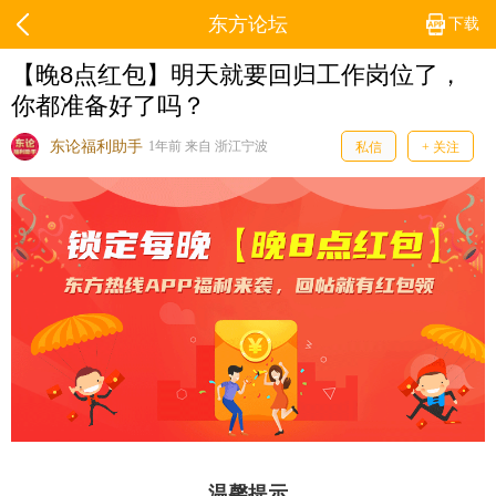
东方论坛
下载
【晚8点红包】明天就要回归工作岗位了，
你都准备好了吗？
东论福利助手
1年前 来自 浙江宁波
私信
+ 关注
温馨提示