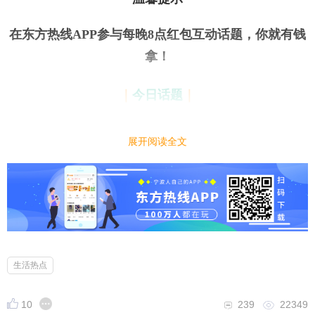
在东方热线APP参与每晚8点红包互动话题，你就有钱
拿
！
今日话题
｜
｜
明天就要回归工作岗位了，你都准备好了吗？
展开阅读全文
小编先来：
假期余额已不足，且无法充值！明天就要回归工作岗
位了，你是
依依不舍
，还是
充满期待
？来聊聊你为明
天上班做了哪些“心理建设”吧！是疯狂补觉、大吃一
顿，还是已经开始列工作计划了？快来留言区分享你
生活热点
的心情和计划吧！~
10
239
22349