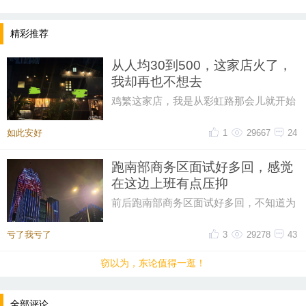
精彩推荐
从人均30到500，这家店火了，
我却再也不想去
鸡繁这家店，我是从彩虹路那会儿就开始
吃的，那时候觉得它特别有个性。网上骂
声再多，我也愿意去，那时候感
如此安好
1
29667
24
跑南部商务区面试好多回，感觉
在这边上班有点压抑
前后跑南部商务区面试好多回，不知道为
什么，一直对这片商务区提不起好感。成
片密集写字楼自带压抑感，上下
亏了我亏了
3
29278
43
窃以为，东论值得一逛！
全部评论