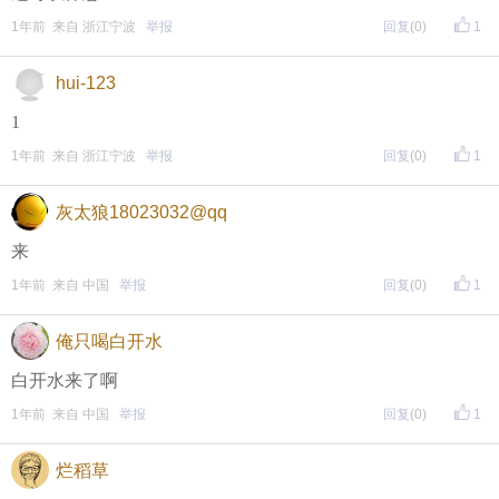
】指南，点击链接打开，
全新上线！这些新功能你了解吗？
1年前 来自 浙江宁波
举报
回复
(0)
1
即可查看
https://bbs.cnool.net/10733168.html
hui-123
1
• 友情提醒
1年前 来自 浙江宁波
举报
回复
(0)
1
恶意灌水/答非所问，视为无效
未在规定时间内回复，视为无效
灰太狼18023032@qq
来
再次提醒
1年前 来自 中国
举报
回复
(0)
1
（重要的事情说三遍）
俺只喝白开水
评论主题内容即可领取红包！
白开水来了啊
评论主题内容即可领取红包！
1年前 来自 中国
举报
回复
(0)
1
评论主题内容即可领取红包！
烂稻草
期待每晚8点，与您不见不散！