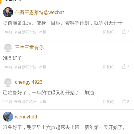
伯爵王恩莱特@wechat
提前准备生活、健身、目标、资料等计划，就等明天开干！
1年前 来自 浙江宁波
举报
回复
(0)
2
三生三世有你
提示：回复之后就能看到红包，点击下方“开”即可领
取红包~
准备好了
1年前 来自 浙江宁波
举报
回复
(0)
2
晚8点红包规则看这里
chengyi4923
↓↓↓
己准备好了，一年的忙碌又将开始了，加油
• 福利时间
1年前 来自 浙江杭州
举报
回复
(0)
2
每晚20:00准时开始！
（
红包领完截止
）
关注我，锁定
wendyhdd
红包帖分享此帖至朋友圈或好友，有机会获得更多红
准备好了，明天早上六点起床去上班！新年第一天开始了。
包。