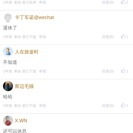
1年前 来自 浙江杭州
举报
回复
(0)
2
• 参与方式
卡丁车诺@wechat
一、评论主题内容即可领取红包！
退休了
1年前 来自 浙江宁波
举报
回复
(0)
1
二、分享主题帖，阅读数达到5个即可领取红包！
（必须在手机客户端参与哦！请注意下方参与方式
↓↓
人在旅途时
↓
）
不知道
方式一：iOS已经上线，请大家在苹果手机APP Store页
1年前 来自 浙江宁波
举报
回复
(0)
1
面搜索下载
斯迈毛猫
方式二 ：安卓系统已经上线，请大家在安卓应用市场
哈哈
页面搜索下载
1年前 来自 浙江宁波
举报
回复
(0)
1
X.WN
东方热线APP新版本功能具体可参见【
新版东方热线APP
还可以休息