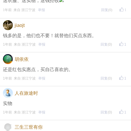
送衣服、送实物，送钱拒收
东方热线APP新版本功能具体可参见【
新版东方热线APP
1年前 来自 浙江宁波
举报
回复
(0)
1
】指南，点击链接打开，
全新上线！这些新功能你了解吗？
jiaojt
即可查看
https://bbs.cnool.net/10733168.html
钱多的是，他们也不要！就替他们买点东西。
1年前 来自 浙江宁波
举报
回复
(0)
1
• 友情提醒
恶意灌水/答非所问，视为无效
胡依依
未在规定时间内回复，视为无效
还是红包实惠点，买自己喜欢的。
1年前 来自 浙江宁波
举报
回复
(0)
1
再次提醒
人在旅途时
（重要的事情说三遍）
实物
评论主题内容即可领取红包！
1年前 来自 浙江宁波
举报
回复
(0)
1
评论主题内容即可领取红包！
三生三世有你