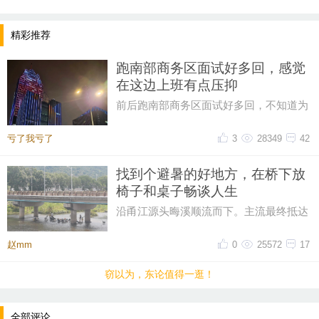
精彩推荐
跑南部商务区面试好多回，感觉
在这边上班有点压抑
前后跑南部商务区面试好多回，不知道为
什么，一直对这片商务区提不起好感。成
片密集写字楼自带压抑感，上下
提示：回复之后就能看到红包，点击下方“开”即可领
亏了我亏了
3
28349
42
取红包~
找到个避暑的好地方，在桥下放
椅子和桌子畅谈人生
晚8点红包规则看这里
沿甬江源头晦溪顺流而下。主流最终抵达
的是‌亭下湖水库。亭下湖‌，是全国首批国
↓↓↓
家水利风景区。由于“晦溪
赵mm
0
25572
17
• 福利时间
窃以为，东论值得一逛！
每晚20:00准时开始！
（
红包领完截止
）
关注我，锁定
红包帖分享此帖至朋友圈或好友，有机会获得更多红
全部评论