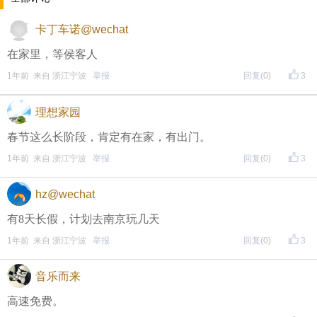
包。
卡丁车诺@wechat
在家里，等侯客人
• 参与方式
1年前 来自 浙江宁波
举报
回复
(0)
3
一、评论主题内容即可领取红包！
二、分享主题帖，阅读数达到5个即可领取红包！
理想家园
（必须在手机客户端参与哦！请注意下方参与方式
↓↓
春节这么长阶段，肯定有在家，有出门。
1年前 来自 浙江宁波
举报
回复
(0)
3
↓
）
方式一：iOS已经上线，请大家在苹果手机APP Store页
hz@wechat
面搜索下载
有8天长假，计划去南京玩几天
方式二 ：安卓系统已经上线，请大家在安卓应用市场
1年前 来自 浙江宁波
举报
回复
(0)
3
页面搜索下载
音乐而来
高速免费。
东方热线APP新版本功能具体可参见【
新版东方热线APP