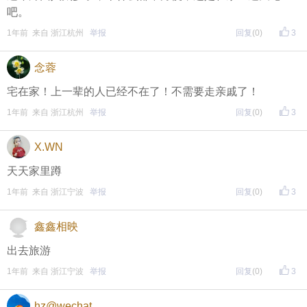
期待每晚8点，与您不见不散！
吧。
1年前 来自 浙江杭州
举报
回复
(0)
3
↓↓↓↓↓↓
另外，欢迎加入东方热线粉丝群！
念蓉
只能扫描加入（不能识别二维码加入哦），
宅在家！上一辈的人已经不在了！不需要走亲戚了！
更多福利等着你哦~
1年前 来自 浙江杭州
举报
回复
(0)
3
X.WN
天天家里蹲
1年前 来自 浙江宁波
举报
回复
(0)
3
鑫鑫相映
出去旅游
1年前 来自 浙江宁波
举报
回复
(0)
3
hz@wechat