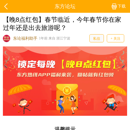
东方论坛
下载
【晚8点红包】春节临近，今年春节你在家
过年还是出去旅游呢？
东论福利助手
1年前 来自 浙江宁波
私信
+ 关注
温馨提示