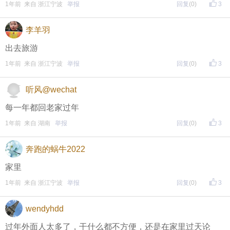
1年前 来自 浙江宁波
举报
回复
(0)
3
】指南，点击链接打开，
全新上线！这些新功能你了解吗？
李羊羽
即可查看
https://bbs.cnool.net/10733168.html
出去旅游
1年前 来自 浙江宁波
举报
回复
(0)
3
• 友情提醒
听风@wechat
恶意灌水/答非所问，视为无效
每一年都回老家过年
未在规定时间内回复，视为无效
1年前 来自 湖南
举报
回复
(0)
3
再次提醒
奔跑的蜗牛2022
（重要的事情说三遍）
家里
1年前 来自 浙江宁波
举报
回复
(0)
3
评论主题内容即可领取红包！
评论主题内容即可领取红包！
wendyhdd
评论主题内容即可领取红包！
过年外面人太多了，干什么都不方便，还是在家里过天论