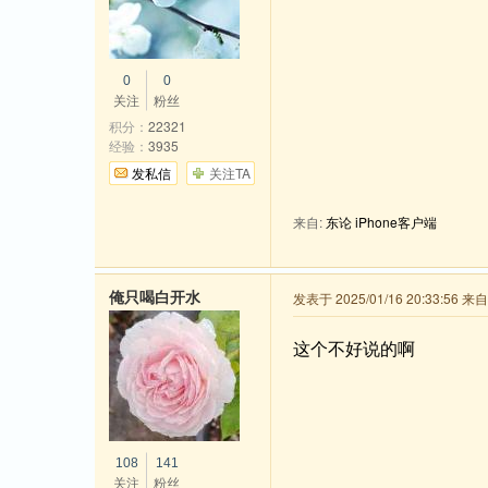
0
0
关注
粉丝
积分：
22321
经验：
3935
发私信
关注TA
来自:
东论 iPhone客户端
俺只喝白开水
发表于 2025/01/16 20:33:56 
这个不好说的啊
108
141
关注
粉丝