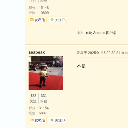
关注
粉丝
积分：
15148
经验：
10899
发私信
关注TA
来自:
东论 Android客户端
seapeak
发表于 2025/01/16 20:32:21 
不是
422
331
关注
粉丝
积分：
31154
经验：
6837
发私信
关注TA