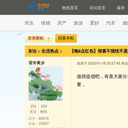
热线首页
论坛首页
版块
民生
情感
房产
旅游
爱好
汽车
婚
发表新帖
回复本帖
东论
>
生活热点
>
【晚8点红包】报喜不报忧不
背井离乡
发表于 2025/01/16 20:27:45 
值得提倡吧，有喜大家分
要，
151
210
关注
粉丝
积分：
60515
经验：
37837