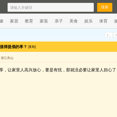
嫁
家居
教育
家装
亲子
美食
娱乐
体育
1...
1
是值得提倡的孝？
[复制]
来自 浙江舟山
享，让家里人高兴放心，要是有忧，那就没必要让家里人担心了