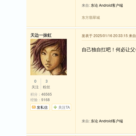
来自:
东论 Android客户端
东方翡翠城
天边一抹虹
发表于 2025/01/16 20:33:15 
自己独自扛吧！何必让父
0
3
关注
粉丝
积分：
46565
经验：
9168
发私信
关注TA
来自:
东论 Android客户端