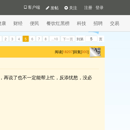
发帖
关注
客户端
注册
登录
健康
财经
便民
餐饮红黑榜
科技
招聘
交易
2
3
4
5
6
7
8
...10
下一页
到第
页
阅读[
18207
]
回复[
300
]
，再说了也不一定能帮上忙，反添忧愁，没必