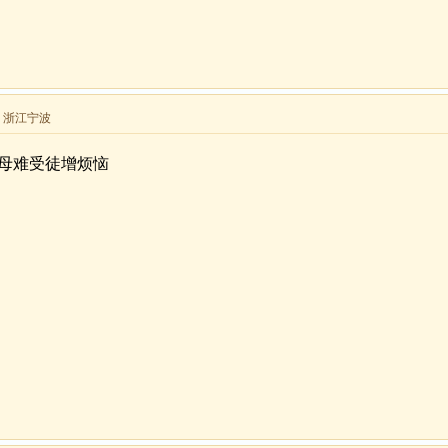
来自 浙江宁波
母难受徒增烦恼