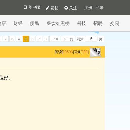
发帖
关注
客户端
注册
登录
健康
财经
便民
餐饮红黑榜
科技
招聘
交易
2
3
4
5
6
7
8
...10
下一页
到第
页
阅读[
20503
]
回复[
288
]
位好。