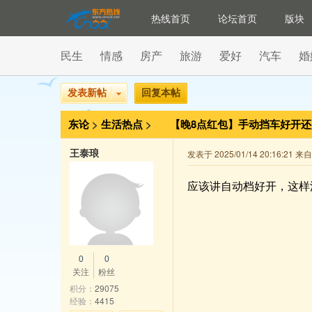
热线首页
论坛首页
版块
民生
情感
房产
旅游
爱好
汽车
婚
发表新帖
回复本帖
东论
>
生活热点
>
【晚8点红包】手动挡车好开
车好开
王泰琅
发表于 2025/01/14 20:16:21 
应该讲自动档好开，这样
0
0
关注
粉丝
积分：
29075
经验：
4415