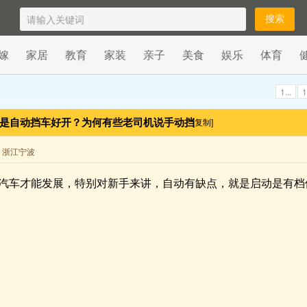
嫁
家居
教育
家装
亲子
美食
娱乐
体育
1...
1
还是自动挡车好开？为何有些老司机说手动挡
[复制]
来自 浙江宁波
汽车才能发展，特别对新手来讲，自动有缺点，就是启动是有档