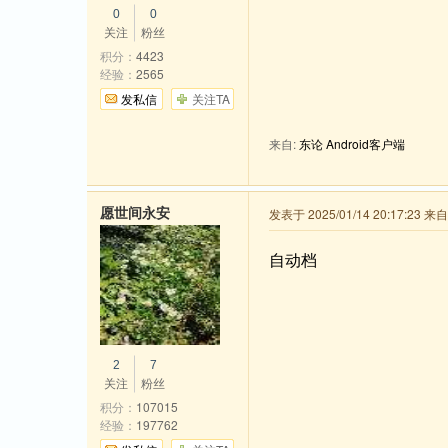
0
0
关注
粉丝
积分：
4423
经验：
2565
发私信
关注TA
来自:
东论 Android客户端
愿世间永安
发表于 2025/01/14 20:17:23 
自动档
2
7
关注
粉丝
积分：
107015
经验：
197762