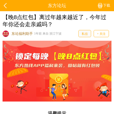
东方论坛
下载
【晚8点红包】离过年越来越近了，今年过
年你还会走亲戚吗？
东论福利助手
1年前 来自 浙江宁波
私信
+ 关注
温馨提示