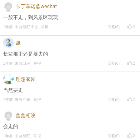
包。
卡丁车诺@wechat
一般不走，到风景区玩玩
• 参与方式
1年前 来自 浙江宁波
举报
回复
(0)
2
一、评论主题内容即可领取红包！
晟
二、分享主题帖，阅读数达到5个即可领取红包！
长辈那里还是要去的
（必须在手机客户端参与哦！请注意下方参与方式
↓↓
1年前 来自 江苏
举报
回复
(0)
2
↓
）
理想家园
方式一：iOS已经上线，请大家在苹果手机APP Store页
当然要走
面搜索下载
1年前 来自 中国
举报
回复
(0)
2
方式二 ：安卓系统已经上线，请大家在安卓应用市场
页面搜索下载
鑫鑫相映
会走的
1年前 来自 浙江
举报
回复
(0)
2
东方热线APP新版本功能具体可参见【
新版东方热线APP