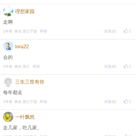
】指南，点击链接打开，
全新上线！这些新功能你了解吗？
理想家园
即可查看
https://bbs.cnool.net/10733168.html
走啊
1年前 来自 浙江宁波
举报
回复
(0)
2
• 友情提醒
lora22
恶意灌水/答非所问，视为无效
会的
未在规定时间内回复，视为无效
1年前 来自 浙江
举报
回复
(0)
2
三生三世有你
再次提醒
每年都走
（重要的事情说三遍）
1年前 来自 浙江宁波
举报
回复
(0)
2
评论主题内容即可领取红包！
评论主题内容即可领取红包！
一叶飘然
走几家，吃几家。
评论主题内容即可领取红包！