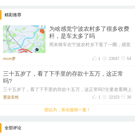
精彩推荐
为啥感觉宁波农村多了很多收费
杆，是车太多了吗
周末骑车在宁波农村乡下逛了一圈，感觉
比起之前，宁波农村的收费杆越来越多
提示：回复之后就能看到红包，点击下方“开”即可领
了，感觉几乎每个村头都有收费杆
mcm梦
1
23047
54
取红包~
三十五岁了，看了下手里的存款十五万，这正常
吗?
晚8点红包规则看这里
三十五岁了，看了下手里的存款十五万，这正常吗?主要老看网上
↓↓↓
有人说这个年纪起码五十万起步，我身边有些朋
墨染安然ゝ
1
22153
39
• 福利时间
窃以为，东论值得一逛！
每晚20:00准时开始！
（
红包领完截止
）
关注我，锁定
红包帖分享此帖至朋友圈或好友，有机会获得更多红
全部评论