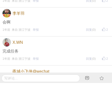
1年前 来自 浙江宁波
举报
回复
(0)
2
期待每晚8点，与您不见不散！
↓↓↓↓↓↓
李羊羽
另外，欢迎加入东方热线粉丝群！
会啊
只能扫描加入（不能识别二维码加入哦），
1年前 来自 浙江宁波
举报
回复
(0)
2
更多福利等着你哦~
X.WN
完成任务
1年前 来自 浙江宁波
举报
回复
(0)
2
甬城小飞侠@wechat
都会走
1年前 来自 浙江
举报
回复
(0)
2
music7386
亲情和友情都很重要