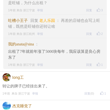
是旺铺，为什么出租？
1年前 来自 浙江宁波
举报
回复
3
吐槽小王子
回复
老人乐园
： 再差的店铺也会写上旺
铺，既然是旺铺你还转让啥
1年前 来自 浙江杭州
举报
回复
2
我的anata@sina
：
出租了7年就前年涨了5000块每年，我应该算是良心房
东了
1年前 来自 浙江宁波
举报
回复
1
long工
转让的牌子已经挂出来了。
1年前 来自 浙江宁波
举报
回复
(0)
1
杰克睡觉了