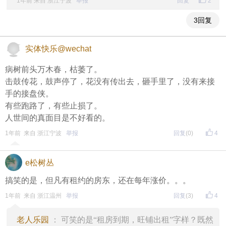
1年前 来自 浙江宁波
举报
回复
2
3回复
实体快乐@wechat
病树前头万木春，枯萎了。
击鼓传花，鼓声停了，花没有传出去，砸手里了，没有来接
手的接盘侠。
有些跑路了，有些止损了。
人世间的真面目是不好看的。
1年前 来自 浙江宁波
举报
回复
(0)
4
e松树丛
搞笑的是，但凡有租约的房东，还在每年涨价。。。
1年前 来自 浙江温州
举报
回复
(3)
4
老人乐园
： 可笑的是“租房到期，旺铺出租”字样？既然