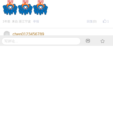
1年前 来自 浙江宁波
举报
回复
(0)
1
chen0123456789
都走线上了，线下店难
1年前 来自 浙江宁波
举报
回复
(0)
1
风二帆
这种商铺基本都是15分钟生活圈的，这几年新建小区这么
多，沿街商铺增加了这么多，肯定会饱和。
1年前 来自 浙江宁波
举报
回复
(0)
1
宁波小书童2022