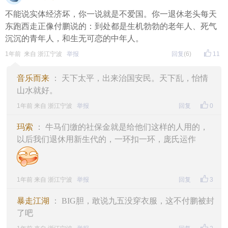
不能说实体经济坏，你一说就是不爱国。你一退休老头每天
东跑西走正像付鹏说的：到处都是生机勃勃的老年人、死气
沉沉的青年人，和生无可恋的中年人。
1年前 来自 浙江宁波
举报
回复
(6)
11
音乐而来
： 天下太平，出来治国安民。天下乱，怡情
山水就好。
1年前 来自 浙江宁波
举报
回复
0
玛索
： 牛马们缴的社保金就是给他们这样的人用的，
以后我们退休用新生代的，一环扣一环，庞氏运作
1年前 来自 浙江宁波
举报
回复
3
暴走江湖
： BIG胆，敢说九五没穿衣服，这不付鹏被封
了吧