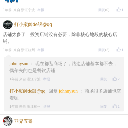
1年前 来自 浙江宁波
举报
回复
(0)
1
打小殧帥de詪@qq
店铺太多了，投资店铺没有必要，除非核心地段的核心店
铺。
1年前 来自 浙江杭州
举报
回复
(2)
1
johnnysun
： 现在都逛商场了，路边店铺基本都不去，
偶尔去的也是餐饮店铺
1年前 来自 浙江宁波
举报
回复
2
打小殧帥de詪@qq
回复
johnnysun
： 商场很多店铺也空
着呢
1年前 来自 浙江杭州
举报
回复
1
羽界五哥