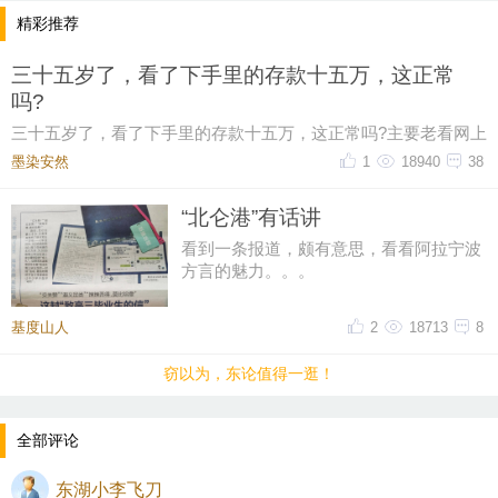
精彩推荐
三十五岁了，看了下手里的存款十五万，这正常
吗?
三十五岁了，看了下手里的存款十五万，这正常吗?主要老看网上
有人说这个年纪起码五十万起步，我身边有些朋
墨染安然ゝ
1
18940
38
“北仑港”有话讲
看到一条报道，颇有意思，看看阿拉宁波
方言的魅力。。。
基度山人
2
18713
8
窃以为，东论值得一逛！
全部评论
东湖小李飞刀