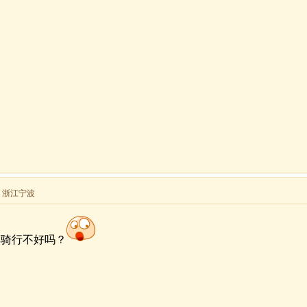
来自 浙江宁波
车骑行不好吗？