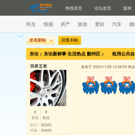
热线首页
论坛首页
版块
民生
情感
房产
旅游
爱好
汽车
婚
发表新帖
回复本帖
东论
>
东论新鲜事
生活热点
鄞州区
>
租用公共
羽界五哥
发表于 2024/11/29 12:48:55 
0
8
关注
粉丝
积分：
92265
经验：
33450