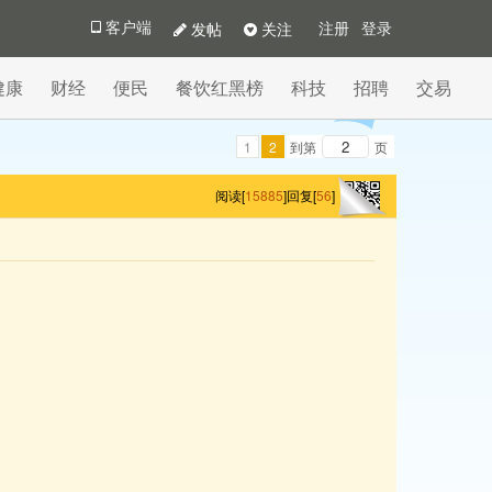
发帖
关注
客户端
注册
登录
健康
财经
便民
餐饮红黑榜
科技
招聘
交易
1
2
到第
页
阅读[
15885
]
回复[
56
]