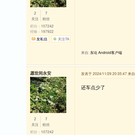
2
7
关注
粉丝
积分：
107242
经验：
197922
发私信
关注TA
来自:
东论 Android客户端
愿世间永安
发表于 2024/11/29 20:35:47 
还车点少了
2
7
关注
粉丝
积分：
107242