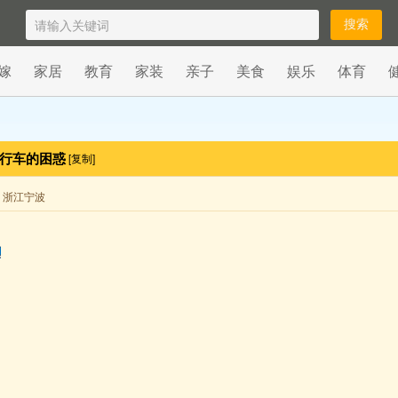
嫁
家居
教育
家装
亲子
美食
娱乐
体育
自行车的困惑
[复制]
来自 浙江宁波