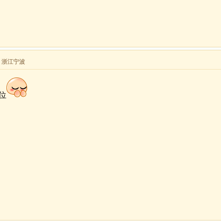
来自 浙江宁波
位