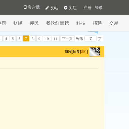
发帖
关注
客户端
注册
登录
健康
财经
便民
餐饮红黑榜
科技
招聘
交易
.
4
5
6
7
8
9
10
11
下一页
到第
页
阅读[
]
回复[
301
]