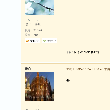
10
2
关注
粉丝
积分：
21570
经验：
7852
发私信
关注TA
来自:
东论 Android客户端
傻吖
发表于 2024/10/24 21:00:46 
开
0
0