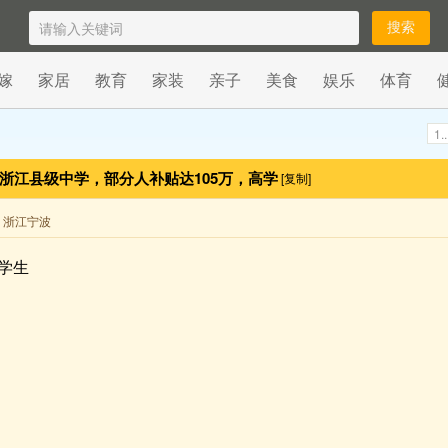
嫁
家居
教育
家装
亲子
美食
娱乐
体育
1..
浙江县级中学，部分人补贴达105万，高学
[复制]
来自 浙江宁波
学生