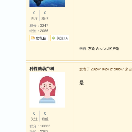
0
0
关注
粉丝
积分：
3247
经验：
2086
发私信
关注TA
来自:
东论 Android客户端
种棵糖葫芦树
发表于 2024/10/24 21:08:47 
是
0
0
关注
粉丝
积分：
16665
经验：
2362