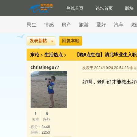
热线首页
论坛首页
版块
民生
情感
房产
旅游
爱好
汽车
婚
发表新帖
回复本帖
东论
>
生活热点
>
【晚8点红包】清北毕业生入职
历回流基层是好选择吗？
christinegu77
发表于 2024/10/24 20:54:23 
好啊，老师好才能教出好
1
8
关注
粉丝
积分：
3448
经验：
2253