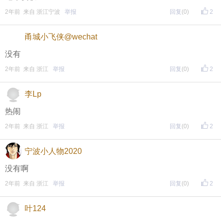
2年前 来自 浙江宁波
举报
回复
(0)
2
再次提醒
甬城小飞侠@wechat
（重要的事情说三遍）
没有
评论主题内容即可领取红包！
2年前 来自 浙江
举报
回复
(0)
2
评论主题内容即可领取红包！
李Lp
评论主题内容即可领取红包！
热闹
期待每晚8点，与您不见不散！
2年前 来自 浙江
举报
回复
(0)
2
↓↓↓↓↓↓
宁波小人物2020
另外，欢迎加入东方热线粉丝群！
没有啊
只能扫描加入（不能识别二维码加入哦），
2年前 来自 浙江
举报
回复
(0)
2
更多福利等着你哦~
叶124