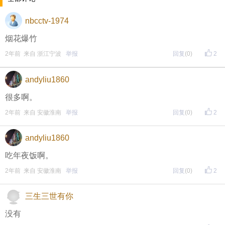
nbcctv-1974
晚8点红包规则看这里
烟花爆竹
↓↓↓
2年前 来自 浙江宁波
举报
回复
(0)
2
• 福利时间
andyliu1860
每晚20:00准时开始！
（
红包领完截止
）
关注我，锁定
很多啊。
红包帖分享此帖至朋友圈或好友，有机会获得更多红
2年前 来自 安徽淮南
举报
回复
(0)
2
包。
andyliu1860
• 参与方式
吃年夜饭啊。
2年前 来自 安徽淮南
举报
回复
(0)
2
一、评论主题内容即可领取红包！
二、分享主题帖，阅读数达到5个即可领取红包！
三生三世有你
（必须在手机客户端参与哦！请注意下方参与方式
↓↓
没有