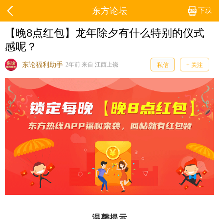
东方论坛
下载
【晚8点红包】龙年除夕有什么特别的仪式
感呢？
东论福利助手
2年前 来自 江西上饶
私信
+ 关注
温馨提示