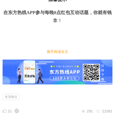
在东方热线APP参与每晚8点红包互动话题，你就有钱
拿
！
今日话题
｜
｜
展开阅读全文
龙年除夕有什么特别的仪式感呢？
小编先来：
霸气的中国龙腾云驾雾而来。除夕，是一件有仪式感
的事。一顿团圆饭，一条连年有“鱼”，一晚欢欢喜喜
的守岁，是最简单的标配。讲究点的人家，什么时候
生活热点
打扫房子、什么时候蒸肉、什么时候挂春联、什么时
候包饺子，都有说头。这个龙年春节，邀请大家来晒
21
291
21581
你的过年仪式感，可以是关于吃喝，可以是关于拜