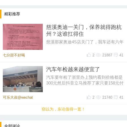
年，也可以是关于亲人的团聚。东方热线在这里祝大
精彩推荐
家除夕快乐，龙年大吉！
慈溪奥迪一关门，保养就得跑杭
州？这谁扛得住
慈溪那家奥迪4S店关门了，我车还有六年
保养套餐没用完呢！打电话过去问，售后
说保养正常做，但得去杭州。我
七分甜不好喝
2
21887
41
汽车年检越来越便宜了
汽车要年检了浙里办上预约看到价格都是
300元然后抖音立马推荐了家只要158元付
好钱再扣掉优惠券只花了155元
可乐大叔@wechat
2
21740
41
窃以为，东论值得一逛！
提示：回复之后就能看到红包，点击下方“开”即可领
取红包~
全部评论