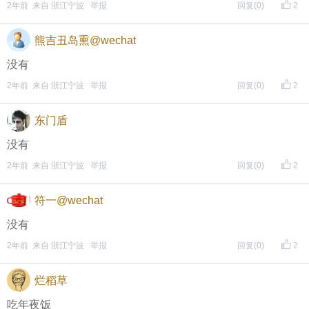
↓
）
2年前 来自 浙江宁波
举报
回复
(0)
2
方式一：iOS已经上线，请大家在苹果手机APP Store页
熊吉丑岛熏@wechat
面搜索下载
没有
方式二 ：安卓系统已经上线，请大家在安卓应用市场
2年前 来自 浙江宁波
举报
回复
(0)
2
页面搜索下载
东门盾
没有
东方热线APP新版本功能具体可参见【
新版东方热线APP
2年前 来自 浙江宁波
举报
回复
(0)
2
】指南，点击链接打开，
全新上线！这些新功能你了解吗？
符一@wechat
即可查看
https://bbs.cnool.net/10733168.html
没有
2年前 来自 浙江宁波
举报
回复
(0)
2
• 友情提醒
恶意灌水/答非所问，视为无效
烂稻草
未在规定时间内回复，视为无效
吃年夜饭