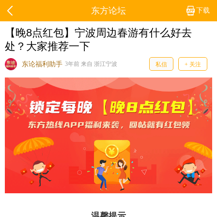
东方论坛
下载
【晚8点红包】​宁波周边春游有什么好去
处？大家推荐一下
东论福利助手
3年前 来自 浙江宁波
私信
+ 关注
温馨提示