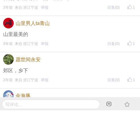
期待每晚8点，与您不见不散！
3年前 来自 浙江宁波
举报
回复
(0)
1
↓↓↓↓↓↓
另外，欢迎加入东方热线粉丝群！
山里男人ta青山
只能扫描加入（不能识别二维码加入哦），
山里最美的
3年前 来自 浙江宁波
举报
回复
(0)
1
更多福利等着你哦~
愿世间永安
郊区，乡下
3年前 来自 浙江宁波
举报
回复
(0)
1
金海豚
没有
3年前 来自 浙江宁波
举报
回复
(0)
1
183333688