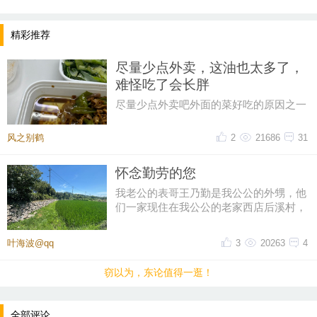
精彩推荐
尽量少点外卖，这油也太多了，
难怪吃了会长胖
尽量少点外卖吧外面的菜好吃的原因之一
油大这油也太多了一点，吃起来都感到害
怕
风之别鹤
2
21686
31
怀念勤劳的您
我老公的表哥王乃勤是我公公的外甥，他
们一家现住在我公公的老家西店后溪村，
一辈子务农，有竹山还承包了农
提示：回复之后就能看到红包，点击下方“开”即可领
叶海波@qq
3
20263
4
取红包~
窃以为，东论值得一逛！
晚8点红包规则看这里
全部评论