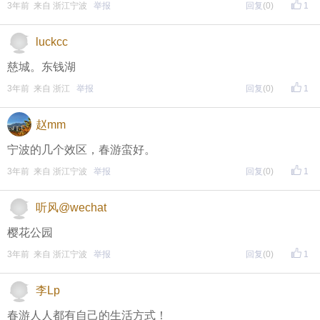
3年前 来自 浙江宁波
举报
回复
(0)
1
方式二 ：安卓系统已经上线，请大家在安卓应用市场
页面搜索下载
luckcc
慈城。东钱湖
• 友情提醒
3年前 来自 浙江
举报
回复
(0)
1
恶意灌水/答非所问，视为无效
赵mm
未在规定时间内回复，视为无效
宁波的几个效区，春游蛮好。
3年前 来自 浙江宁波
举报
回复
(0)
1
再次提醒
听风@wechat
（重要的事情说三遍）
樱花公园
评论主题内容即可领取红包！
3年前 来自 浙江宁波
举报
回复
(0)
1
评论主题内容即可领取红包！
李Lp
评论主题内容即可领取红包！
春游人人都有自己的生活方式！