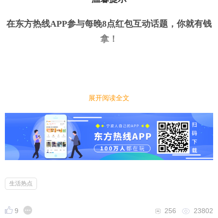
在东方热线APP参与每晚8点红包互动话题，你就有钱
拿
！
展开阅读全文
今日话题
｜
｜
宁波
周边春游有什么好去处？大家推荐一下
小编先来：
生活热点
最近宁波植物园看花很火，但是好像听说人超级多，
车都没地方停，就想景美人少的地方，有推荐的不？
9
256
23802