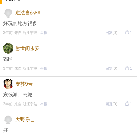
↓↓↓
• 福利时间
道法自然88
每晚20:00准时开始！
（
红包领完截止
）
关注我，锁定
好玩的地方很多
3年前 来自 浙江宁波
举报
回复
(0)
1
红包帖分享此帖至朋友圈或好友，有机会获得更多红
包。
愿世间永安
郊区
• 参与方式
3年前 来自 浙江宁波
举报
回复
(0)
1
一、评论主题内容即可领取红包！
麦莎9号
二、分享主题帖，阅读数达到5个即可领取红包！
东钱湖、慈城
（必须在手机客户端参与哦！请注意下方参与方式
↓↓
3年前 来自 浙江宁波
举报
回复
(0)
1
↓
）
大野乐＿
方式一：iOS已经上线，请大家在苹果手机APP Store页
好
面搜索下载