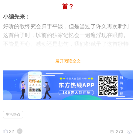
首？
小编先来：
好听的歌终究会归于平淡，但是当过了许久再次听到
这首曲子时，以前的独家记忆会一遍遍浮现在眼前。
不管是开心、感动还是悲伤，我们都赋予了这首歌特
殊的意义，这些都让我们回味无穷，所以我们才会总
是循环播放，到年底了，今年歌单中你循环次数最多
展开阅读全文
的是哪首呢？
提示：回复之后就能看到红包，点击下方“开”即可领
取红包~
生活热点
晚8点红包规则看这里
↓↓↓
22
273