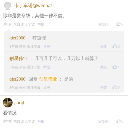
每晚20:00准时开始！
（
红包领完截止
）
关注我，锁定
卡丁车诺@wechat
红包帖分享此帖至朋友圈或好友，有机会获得更多红
除非是救命钱，其他一律不借。
3年前 来自 浙江宁波
举报
回复
(3)
2
包。
qier2000
： 有道理
• 参与方式
3年前 来自 浙江宁波
举报
回复
0
一、评论主题内容即可领取红包！
创星伟业
： 几百几千可以，几万以上就算了
二、分享主题帖，阅读数达到5个即可领取红包！
3年前 来自 浙江宁波
举报
回复
1
（必须在手机客户端参与哦！请注意下方参与方式
↓↓
qier2000
回复
创星伟业
： 是的
↓
）
3年前 来自 浙江宁波
举报
回复
0
方式一：iOS已经上线，请大家在苹果手机APP Store页
jiaojt
面搜索下载
看情况
方式二 ：安卓系统已经上线，请大家在安卓应用市场
3年前 来自 浙江宁波
举报
回复
(0)
0
页面搜索下载