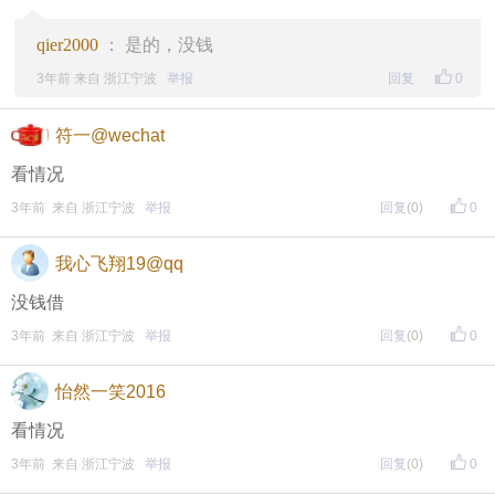
评论主题内容即可领取红包！
qier2000
： 是的，没钱
评论主题内容即可领取红包！
3年前 来自 浙江宁波
举报
回复
0
期待每晚8点，与您不见不散！
符一@wechat
↓↓↓↓↓↓
看情况
另外，欢迎加入东方热线粉丝群！
3年前 来自 浙江宁波
举报
回复
(0)
0
只能扫描加入（不能识别二维码加入哦），
更多福利等着你哦~
我心飞翔19@qq
没钱借
3年前 来自 浙江宁波
举报
回复
(0)
0
怡然一笑2016
看情况
3年前 来自 浙江宁波
举报
回复
(0)
0