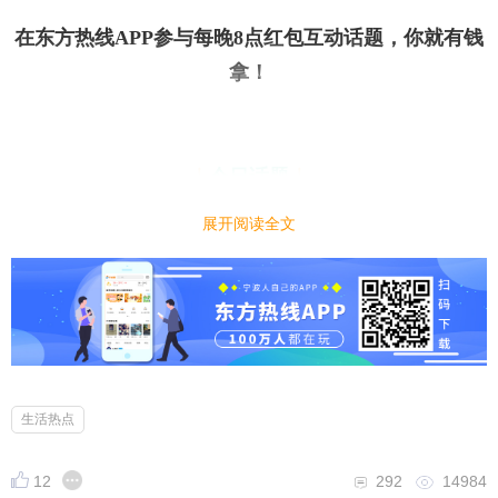
在东方热线APP参与每晚8点红包互动话题，你就有钱
拿
！
今日话题
｜
｜
年底了，如果有人找你借钱，你会给吗？
展开阅读全文
小编先来：
借点没啥关系，谁有难处还不伸手帮一把啊，毕竟朋
友一场呢！
前几天我朋友来找我借钱还房贷，我就借
给他了，
看着人家也挺不容易的
生活热点
12
292
14984