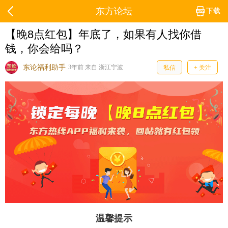
东方论坛
下载
【晚8点红包】年底了，如果有人找你借
钱，你会给吗？
东论福利助手
3年前 来自 浙江宁波
私信
+ 关注
温馨提示