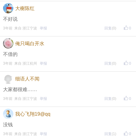
大榭陈红
不好说
东方热线APP新版本功能具体可参见【
新版东方热线APP
3年前 来自 浙江宁波
举报
回复
(0)
0
】指南，点击链接打开，
全新上线！这些新功能你了解吗？
即可查看
https://bbs.cnool.net/10733168.html
俺只喝白开水
不借的
3年前 来自 浙江杭州
举报
回复
(0)
0
• 友情提醒
恶意灌水/答非所问，视为无效
细语人不闻
未在规定时间内回复，视为无效
大家都很难……
3年前 来自 浙江宁波
举报
回复
(0)
0
再次提醒
我心飞翔19@qq
（重要的事情说三遍）
没钱
评论主题内容即可领取红包！
3年前 来自 浙江宁波
举报
回复
(1)
0