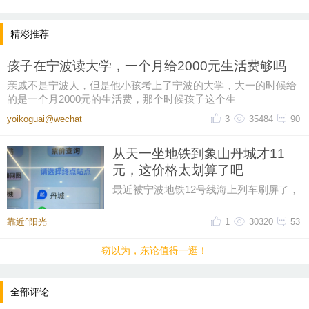
精彩推荐
孩子在宁波读大学，一个月给2000元生活费够吗
亲戚不是宁波人，但是他小孩考上了宁波的大学，大一的时候给
的是一个月2000元的生活费，那个时候孩子这个生
yoikoguai@wechat
3
35484
90
从天一坐地铁到象山丹城才11
元，这价格太划算了吧
提示：回复之后就能看到红包，点击下方“开”即可领
最近被宁波地铁12号线海上列车刷屏了，
取红包~
然后又在网上刷到了地铁12号线的票价，
从天一广场坐到象山丹城是11晕
靠近^阳光
1
30320
53
晚8点红包规则看这里
窃以为，东论值得一逛！
↓↓↓
全部评论
• 福利时间