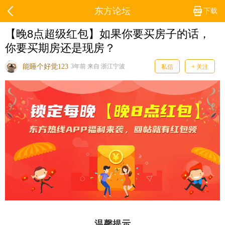
东方论坛
下载
​【晚8点超级红包】如果你要买房子的话，
你要买期房还是现房？
能睡个好觉123
3年前 来自 浙江宁波
私信
+ 关注
温馨提示