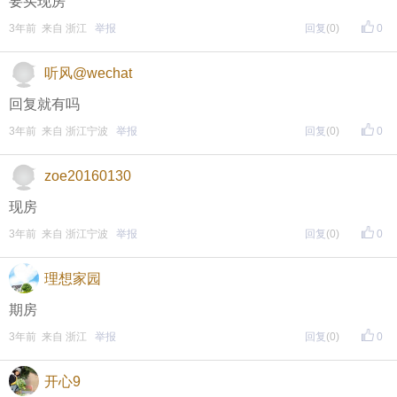
要买现房
那必须是现房买来的安心！现在开发商暴雷的太多
了，一不小心买了期房交不了房就成大冤种了~如果你
3年前 来自 浙江
举报
回复
(0)
0
要买房子的话，你要买期房还是现房？
听风@wechat
回复就有吗
3年前 来自 浙江宁波
举报
回复
(0)
0
zoe20160130
现房
3年前 来自 浙江宁波
举报
回复
(0)
0
理想家园
期房
3年前 来自 浙江
举报
回复
(0)
0
开心9