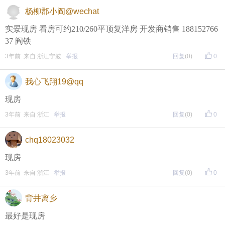
包。
杨柳郡小阎@wechat
实景现房 看房可约210/260平顶复洋房 开发商销售 188152766
37 阎铁
• 参与方式
3年前 来自 浙江宁波
举报
回复
(0)
0
一、评论主题内容即可领取红包！
二、分享主题帖，阅读数达到5个即可领取红包！
我心飞翔19@qq
（必须在手机客户端参与哦！请注意下方参与方式
↓↓
现房
↓
）
3年前 来自 浙江
举报
回复
(0)
0
方式一：iOS已经上线，请大家在苹果手机APP Store页
chq18023032
面搜索下载
现房
方式二 ：安卓系统已经上线，请大家在安卓应用市场
3年前 来自 浙江
举报
回复
(0)
0
页面搜索下载
背井离乡
最好是现房
东方热线APP新版本功能具体可参见【
新版东方热线APP