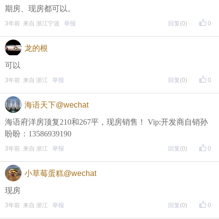
期房、现房都可以。
3年前 来自 浙江宁波
举报
回复
(0)
0
龙的根
可以
3年前 来自 浙江
举报
回复
(0)
0
提示：回复之后就能看到红包，点击下方“开”即可领
取红包~
海语天下@wechat
海语府洋房顶复210和267平，现房销售！ Vip:开发商自销孙
盼盼：13586939190
晚8点红包规则看这里
3年前 来自 浙江
举报
回复
(0)
0
↓↓↓
小草莓蛋糕@wechat
• 福利时间
现房
每晚20:00准时开始！
（
红包领完截止
）
关注我，锁定
3年前 来自 浙江
举报
回复
(0)
0
红包帖分享此帖至朋友圈或好友，有机会获得更多红