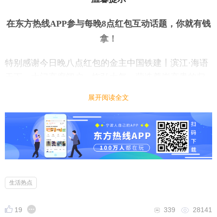
在东方热线APP参与每晚8点红包互动话题，你就有钱
拿
！
特别感谢今日晚八点红包的金主中国铁建丨滨江·海语
天下，大门高廊阔户，恢弘大气，营造尊崇高贵的归
家仪式路；写意园林、景观主轴、中庭花园，不著一
展开阅读全文
字，搭建精致奢华的公区三重礼序；主城极度稀缺约2
10-260顶跃现房产品，一整层主卧空间，专为顶豪人
群量身打造。
以上，皆所见即所得，海语天下仅剩13套现房顶跃在
售，这次错过，就不知道何时再有。
生活热点
19
339
28141