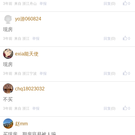
3年前 来自 浙江舟山
举报
回复
(0)
0
】指南，点击链接打开，
全新上线！这些新功能你了解吗？
yo游060824
即可查看
https://bbs.cnool.net/10733168.html
现房
3年前 来自 浙江
举报
回复
(0)
0
• 友情提醒
exia能天使
恶意灌水/答非所问，视为无效
现房
未在规定时间内回复，视为无效
3年前 来自 浙江宁波
举报
回复
(0)
0
再次提醒
chq18023032
（重要的事情说三遍）
不买
评论主题内容即可领取红包！
3年前 来自 浙江
举报
回复
(0)
0
评论主题内容即可领取红包！
赵mm
评论主题内容即可领取红包！
买现房。期房容易被人骗。