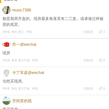
music7386
都是期房开盘的。现房最多角落里有二三套。或者做过样板
房的底层。
3年前 来自 浙江
举报
回复
(0)
2
符一@wechat
现房
3年前 来自 浙江宁波
举报
回复
(0)
0
卡丁车诺@wechat
今日话题
｜
｜
当然买现房。
3年前 来自 浙江宁波
如果你要买房子的话，你要买期房还是现房？
举报
回复
(0)
0
小编先来：
空间里的我