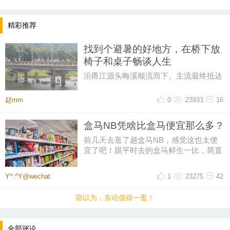
精彩推荐
找到个避暑的好地方，在桥下放
椅子和桌子畅谈人生
沿甬江源头晦溪顺流而下。主流最终抵达
的是‌亭下湖水库。亭下湖‌，是全国首批国
家水利风景区。由于“晦溪
赵mm
0
23933
16
盒马NB凭啥比盒马便宜那么多？
前几天去逛了趟盒马NB，感觉这也太便
宜了吧！跟平时去的盒马鲜生一比，简直
像两家店。同一个牌子，差价怎么
Y^.^Y@wechat
1
23275
42
窃以为，东论值得一逛！
全部评论