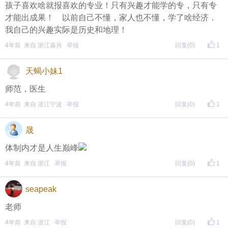
孩子喜欢啥就报喜欢的专业！只有兴趣才能学的专，只有专
才能出成果！ 以前自己不懂，家人也不懂，学了啥经济．
再次提醒
我自己的兴趣实际是历史和地理！
（重要的事情说三遍）
4年前 来自 浙江嘉兴
举报
回复
(0)
1
评论主题内容即可领取红包！
天蝎小妹1
评论主题内容即可领取红包！
师范，医生
评论主题内容即可领取红包！
4年前 来自 浙江宁波
举报
回复
(0)
1
期待每晚8点，与您不见不散！
晟
↓↓↓↓↓↓
体制内才是人生巅峰
另外，欢迎加入东方热线粉丝群！
4年前 来自 浙江
举报
回复
(0)
1
只能扫描加入（不能识别二维码加入哦），
seapeak
更多福利等着你哦~
老师
4年前 来自 浙江
举报
回复
(0)
1