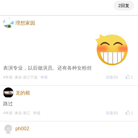
↓
）
2回复
方式一：iOS已经上线，请大家在苹果手机APP Store页
面搜索下载
理想家园
方式二 ：安卓系统已经上线，请大家在安卓应用市场
页面搜索下载
东方热线APP新版本功能具体可参见【
新版东方热线APP
表演专业，以后做演员。还有各种女粉丝
】指南，点击链接打开，
4年前 来自 浙江宁波
举报
回复
(0)
1
全新上线！这些新功能你了解吗？
即可查看
https://bbs.cnool.net/10733168.html
龙的根
路过
• 友情提醒
4年前 来自 浙江
举报
回复
(0)
1
恶意灌水/答非所问，视为无效
ph002
未在规定时间内回复，视为无效