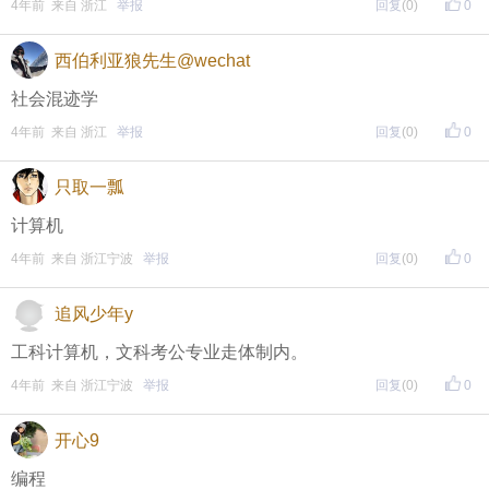
4年前 来自 浙江
举报
回复
(0)
0
西伯利亚狼先生@wechat
社会混迹学
4年前 来自 浙江
举报
回复
(0)
0
只取一瓢
计算机
4年前 来自 浙江宁波
举报
回复
(0)
0
追风少年y
工科计算机，文科考公专业走体制内。
4年前 来自 浙江宁波
举报
回复
(0)
0
开心9
编程