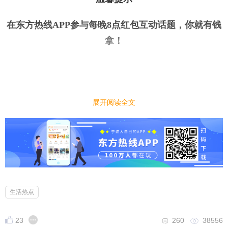
在东方热线APP参与每晚8点红包互动话题，你就有钱
拿
！
今日话题
｜
｜
展开阅读全文
毕业季到了，作为职场人
你最推荐的大学专业是哪个？
小编先来：
计算机这个专业从它诞生的那一天起到现在一直都是
生活热点
一个热门，而且到现在没有退温的时候。因为它代表
了未来，就业前景也是非常的好。
23
260
38556