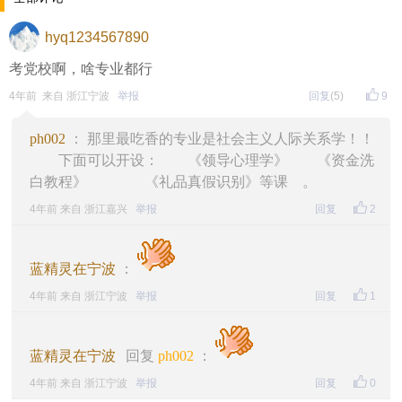
hyq1234567890
晚8点红包规则看这里
考党校啊，啥专业都行
↓↓↓
4年前 来自 浙江宁波
举报
回复
(5)
9
• 福利时间
ph002
： 那里最吃香的专业是社会主义人际关系学！！
每晚20:00准时开始！
（
红包领完截止
）
关注我，锁定
下面可以开设： 《领导心理学》 《资金洗
红包帖分享此帖至朋友圈或好友，有机会获得更多红
白教程》 《礼品真假识别》等课 。
4年前 来自 浙江嘉兴
举报
回复
2
包。
蓝精灵在宁波
：
• 参与方式
4年前 来自 浙江宁波
举报
回复
1
一、评论主题内容即可领取红包！
二、分享主题帖，阅读数达到5个即可领取红包！
蓝精灵在宁波
回复
ph002
：
（必须在手机客户端参与哦！请注意下方参与方式
↓↓
4年前 来自 浙江宁波
举报
回复
0