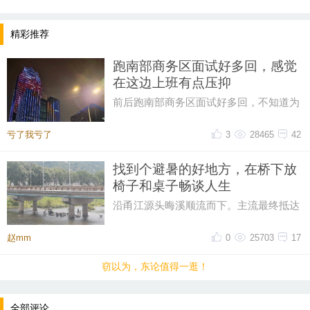
精彩推荐
跑南部商务区面试好多回，感觉
在这边上班有点压抑
前后跑南部商务区面试好多回，不知道为
什么，一直对这片商务区提不起好感。成
片密集写字楼自带压抑感，上下
亏了我亏了
3
28465
42
找到个避暑的好地方，在桥下放
椅子和桌子畅谈人生
沿甬江源头晦溪顺流而下。主流最终抵达
的是‌亭下湖水库。亭下湖‌，是全国首批国
家水利风景区。由于“晦溪
赵mm
0
25703
17
窃以为，东论值得一逛！
提示：回复之后就能看到红包，点击下方“开”即可领
取红包~
全部评论