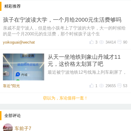
精彩推荐
孩子在宁波读大学，一个月给2000元生活费够吗
亲戚不是宁波人，但是他小孩考上了宁波的大学，大一的时候给
的是一个月2000元的生活费，那个时候孩子这个生
yoikoguai@wechat
3
34414
90
从天一坐地铁到象山丹城才11
元，这价格太划算了吧
最近被宁波地铁12号线海上列车刷屏了，
然后又在网上刷到了地铁12号线的票价，
从天一广场坐到象山丹城是11晕
靠近^阳光
1
29655
53
窃以为，东论值得一逛！
全部评论
车前子7