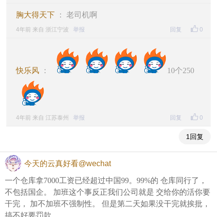
胸大得天下
： 老司机啊
4年前 来自 浙江宁波
举报
回复
0
快乐风
：
10个250
4年前 来自 江苏泰州
举报
回复
0
1回复
今天的云真好看@wechat
一个仓库拿7000工资已经超过中国99。99%的 仓库同行了，
不包括国企。 加班这个事反正我们公司就是 交给你的活你要
干完， 加不加班不强制性。 但是第二天如果没干完就挨批，
搞不好要罚款。。