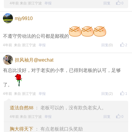
4年前 来自 浙江宁波
举报
回复
0
mjy9910
不遵守劳动法的公司都是鄙视的
4年前 来自 浙江宁波
举报
回复
(0)
2
担风袖月@wechat
有总比没好，对于老实的小李，已得到老板的认可，足够
了。
4年前 来自 浙江宁波
举报
回复
(2)
1
道法自然88
： 老板可以的，没有欺负老实人。
4年前 来自 浙江宁波
举报
回复
0
胸大得天下
： 有点老板就口头奖励