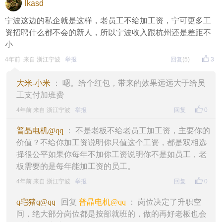
lkasd
宁波这边的私企就是这样，老员工不给加工资，宁可更多工
资招聘什么都不会的新人，所以宁波收入跟杭州还是差距不
小
4年前 来自 浙江宁波
举报
回复
(5)
3
大米-小米
： 嗯。给个红包，带来的效果远远大于给员
工支付加班费
4年前 来自 浙江宁波
举报
回复
0
普晶电机@qq
： 不是老板不给老员工加工资，主要你的
价值？不给你加工资说明你只值这个工资，都是双相选
择很公平如果你每年不加你工资说明你不是如员工，老
板需要的是每年能加工资的员工。
4年前 来自 浙江宁波
举报
回复
0
q宅猪q@qq
回复
普晶电机@qq
： 岗位决定了升职空
间，绝大部分岗位都是按部就班的，做的再好老板也会