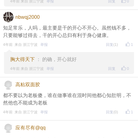
4年前 来自 浙江宁波
举报
回复
0
nbwqj2000
知足常乐，人吗，最主要是干的开心不开心。虽然钱不多，
只要能够过得去，干的开心总归有利于身心健康。
4年前 来自 浙江宁波
举报
回复
(1)
1
胸大得天下
： 的确，开心就好
4年前 来自 浙江宁波
举报
回复
0
高粘双面胶
都不要以为老板傻，谁在做事谁在混时间他都心知肚明，不
然他也不能成为老板
4年前 来自 浙江宁波
举报
回复
(0)
1
应有尽有@qq