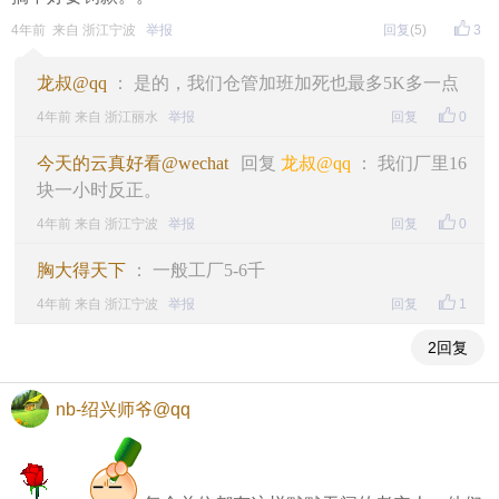
4年前 来自 浙江宁波
举报
回复
(5)
3
龙叔@qq
： 是的，我们仓管加班加死也最多5K多一点
4年前 来自 浙江丽水
举报
回复
0
今天的云真好看@wechat
回复
龙叔@qq
： 我们厂里16
块一小时反正。
4年前 来自 浙江宁波
举报
回复
0
胸大得天下
： 一般工厂5-6千
4年前 来自 浙江宁波
举报
回复
1
2回复
nb-绍兴师爷@qq