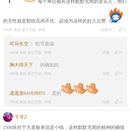
每个单位都有这样默默无闻的老实人，他们
的天性就是勤快且闲不住。必须为这样的好人点赞
4年前 来自 浙江宁波
举报
回复
(3)
3
司马长空
： 吃亏是福
4年前 来自 浙江宁波
举报
回复
0
胸大得天下
： 的确如此
4年前 来自 浙江宁波
举报
回复
0
逍遥游641828953
： 是的
4年前 来自 浙江宁波
举报
回复
0
千寻2
2500块对于大老板来说是小钱，这样默默无闻的精神的确值