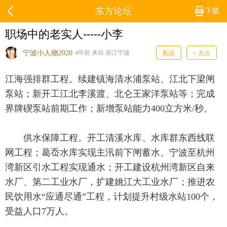
东方论坛
下载
职场中的老实人-----小李
宁波小人物2020
4年前 来自 浙江宁波
私信
+ 关注
江海强排群工程。续建镇海清水浦泵站、江北下梁闸
泵站；新开工江北李溪渡、北仑王家洋泵站等；完成
界牌碶泵站前期工作；新增泵站能力400立方米/秒。
供水保障工程。开工清溪水库、水库群东西线联
网工程；葛岙水库实现主汛前下闸蓄水、宁波至杭州
湾新区引水工程实现通水；开工建设杭州湾新区自来
水厂、第二工业水厂，扩建姚江大工业水厂；推进农
民饮用水“应通尽通”工程，计划提升村级水站100个，
受益人口7万人。