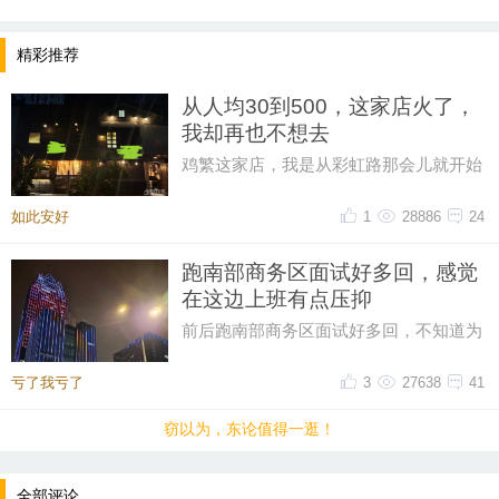
精彩推荐
从人均30到500，这家店火了，
我却再也不想去
鸡繁这家店，我是从彩虹路那会儿就开始
吃的，那时候觉得它特别有个性。网上骂
声再多，我也愿意去，那时候感
如此安好
1
28886
24
跑南部商务区面试好多回，感觉
在这边上班有点压抑
前后跑南部商务区面试好多回，不知道为
什么，一直对这片商务区提不起好感。成
片密集写字楼自带压抑感，上下
亏了我亏了
3
27638
41
窃以为，东论值得一逛！
全部评论