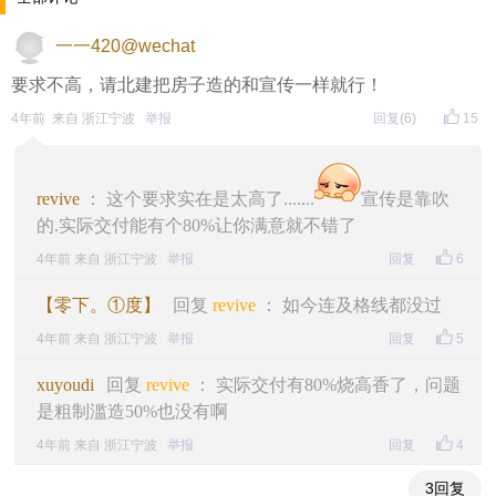
一一420@wechat
要求不高，请北建把房子造的和宣传一样就行！
4年前 来自 浙江宁波
举报
回复
(6)
15
revive
： 这个要求实在是太高了.......
宣传是靠吹
的.实际交付能有个80%让你满意就不错了
4年前 来自 浙江宁波
举报
回复
6
【零下。①度】
回复
revive
： 如今连及格线都没过
4年前 来自 浙江宁波
举报
回复
5
xuyoudi
回复
revive
： 实际交付有80%烧高香了，问题
是粗制滥造50%也没有啊
4年前 来自 浙江宁波
举报
回复
4
3回复