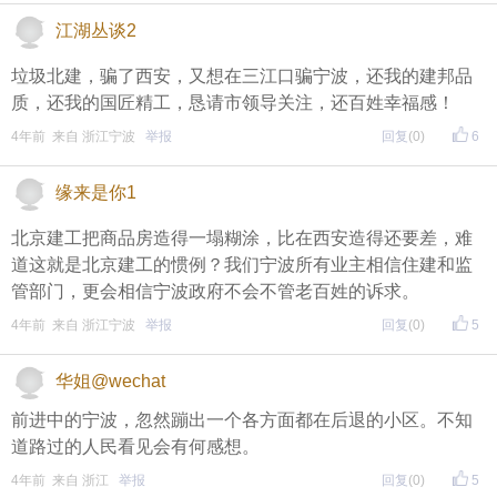
江湖丛谈2
垃圾北建，骗了西安，又想在三江口骗宁波，还我的建邦品
质，还我的国匠精工，恳请市领导关注，还百姓幸福感！
4年前 来自 浙江宁波
举报
回复
(0)
6
缘来是你1
北京建工把商品房造得一塌糊涂，比在西安造得还要差，难
道这就是北京建工的惯例？我们宁波所有业主相信住建和监
管部门，更会相信宁波政府不会不管老百姓的诉求。
4年前 来自 浙江宁波
举报
回复
(0)
5
华姐@wechat
前进中的宁波，忽然蹦出一个各方面都在后退的小区。不知
道路过的人民看见会有何感想。
4年前 来自 浙江
举报
回复
(0)
5