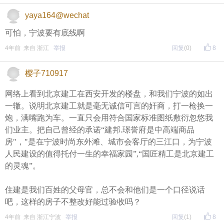
yaya164@wechat
可怕，宁波要有底线啊
4年前 来自 浙江
举报
回复
(0)
8
樱子710917
网络上看到北京建工在西安开发的楼盘，和我们宁波的如出
一辙。说明北京建工就是毫无诚信可言的奸商，打一枪换一
炮，满嘴跑为车。一直只会用符合国家标准图纸敷衍忽悠我
们业主。把自己曾经的承诺“建邦.璟誉府是中高端商品
房"，"是在宁波时尚东外滩、城市会客厅的三江口，为宁波
人民建设的值得托付一生的幸福家园”,“国匠精工是北京建工
的灵魂”。
住建是我们百姓的父母官，总不会和他们是一个口径说话
吧，这样的房子不整改好能过验收吗？
4年前 来自 浙江宁波
举报
回复
(1)
8