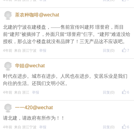
茶农种咖啡@wechat
北建的宁波在建楼盘，——售前宣传叫建邦 璟誉府，而目
前“建邦”被摘掉了，外面只留“璟誉府”仨字。“建邦”难道没给
授权，那么这个楼盘就没有品牌了！三无产品这不应该吧。
4年前 来自 浙江宁波
举报
回复
(0)
7
华姐@wechat
时代在进步。城市在进步。人民也在进步。安居乐业是我们
向往的生活。还我们文明小区。
4年前 来自 浙江
举报
回复
(0)
6
一一420@wechat
请北建，请政府有所作为！！
4年前 来自 浙江宁波
举报
回复
(0)
6