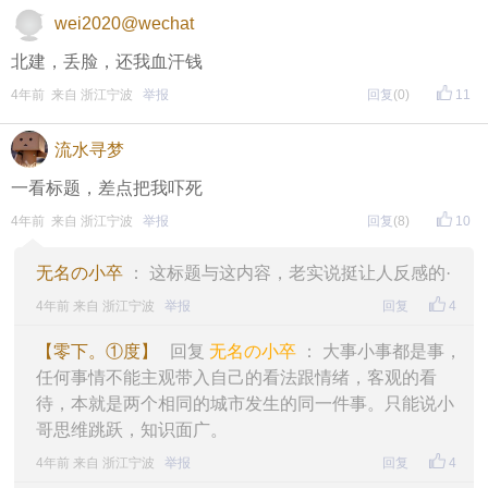
wei2020@wechat
北建，丢脸，还我血汗钱
4年前 来自 浙江宁波
举报
回复
(0)
11
流水寻梦
一看标题，差点把我吓死
4年前 来自 浙江宁波
举报
回复
(8)
10
无名の小卒
： 这标题与这内容，老实说挺让人反感的·
4年前 来自 浙江宁波
举报
回复
4
【零下。①度】
回复
无名の小卒
： 大事小事都是事，
任何事情不能主观带入自己的看法跟情绪，客观的看
待，本就是两个相同的城市发生的同一件事。只能说小
哥思维跳跃，知识面广。
4年前 来自 浙江宁波
举报
回复
4