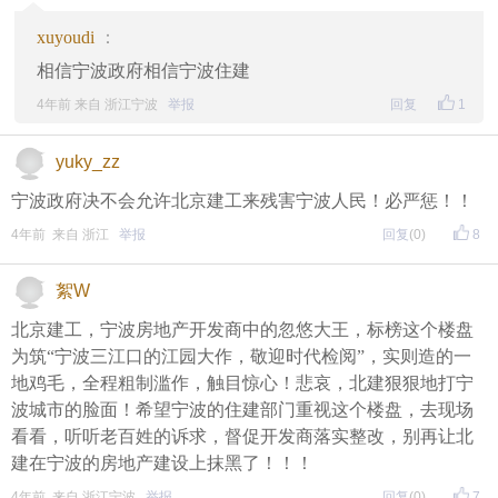
xuyoudi
：
相信宁波政府相信宁波住建
4年前 来自 浙江宁波
举报
回复
1
yuky_zz
宁波政府决不会允许北京建工来残害宁波人民！必严惩！！
4年前 来自 浙江
举报
回复
(0)
8
絮W
北京建工，宁波房地产开发商中的忽悠大王，标榜这个楼盘
为筑“宁波三江口的江园大作，敬迎时代检阅”，实则造的一
地鸡毛，全程粗制滥作，触目惊心！悲哀，北建狠狠地打宁
波城市的脸面！希望宁波的住建部门重视这个楼盘，去现场
看看，听听老百姓的诉求，督促开发商落实整改，别再让北
建在宁波的房地产建设上抹黑了！！！
4年前 来自 浙江宁波
举报
回复
(0)
7