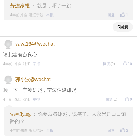
芳连家维
： 就是，吓了一跳
4年前 来自 浙江宁波
举报
回复
1
5回复
yaya164@wechat
请北建有点良心
4年前 来自 浙江
举报
回复
(0)
10
郭小波@wechat
顶一下，宁波雄起，宁波住建雄起
4年前 来自 浙江
举报
回复
(1)
9
wswflying
： 你要后者雄起，说笑了。人家米是白白铺
路的？
4年前 来自 浙江杭州
举报
回复
2