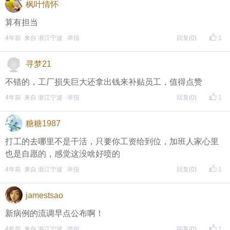
枫叶情怀
算有担当
4年前 来自 浙江宁波
举报
回复
(0)
1
寻梦21
不错的，工厂损失巨大还拿出钱来补贴员工，值得点赞
4年前 来自 浙江宁波
举报
回复
(0)
1
糖糖1987
打工的去哪里不是干活，只要你工资给到位，加班人家心里
也是自愿的，感觉这没啥好喷的
4年前 来自 浙江宁波
举报
回复
(0)
1
jamestsao
新病例的流调早点公布啊！
4年前 来自 浙江宁波
举报
回复
(0)
1