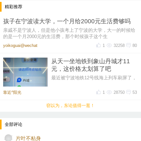
精彩推荐
孩子在宁波读大学，一个月给2000元生活费够吗
亲戚不是宁波人，但是他小孩考上了宁波的大学，大一的时候给
的是一个月2000元的生活费，那个时候孩子这个生
yoikoguai@wechat
1
32258
80
从天一坐地铁到象山丹城才11
元，这价格太划算了吧
最近被宁波地铁12号线海上列车刷屏了，
然后又在网上刷到了地铁12号线的票价，
从天一广场坐到象山丹城是11晕
靠近^阳光
1
28750
53
窃以为，东论值得一逛！
全部评论
片叶不粘身