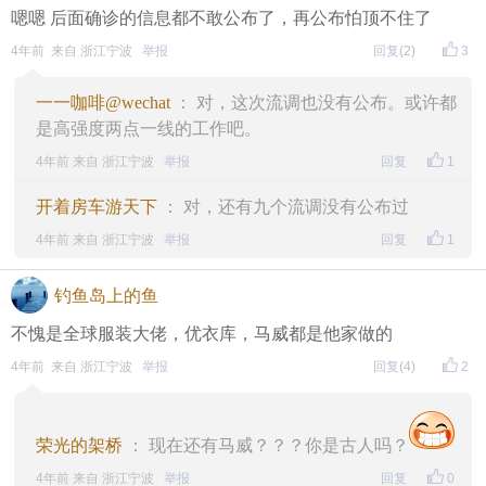
嗯嗯 后面确诊的信息都不敢公布了，再公布怕顶不住了
4年前 来自 浙江宁波
举报
回复
(2)
3
一一咖啡@wechat
： 对，这次流调也没有公布。或许都
是高强度两点一线的工作吧。
4年前 来自 浙江宁波
举报
回复
1
开着房车游天下
： 对，还有九个流调没有公布过
4年前 来自 浙江宁波
举报
回复
1
钓鱼岛上的鱼
不愧是全球服装大佬，优衣库，马威都是他家做的
4年前 来自 浙江宁波
举报
回复
(4)
2
荣光的架桥
： 现在还有马威？？？你是古人吗？
4年前 来自 浙江宁波
举报
回复
0