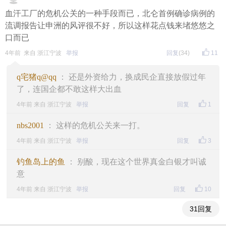
血汗工厂的危机公关的一种手段而已，北仑首例确诊病例的
流调报告让申洲的风评很不好，所以这样花点钱来堵悠悠之
口而已
4年前 来自 浙江宁波
举报
回复
(34)
11
q宅猪q@qq
： 还是外资给力，换成民企直接放假过年
了，连国企都不敢这样大出血
4年前 来自 浙江宁波
举报
回复
1
nbs2001
： 这样的危机公关来一打。
4年前 来自 浙江宁波
举报
回复
3
钓鱼岛上的鱼
： 别酸，现在这个世界真金白银才叫诚
意
4年前 来自 浙江宁波
举报
回复
10
31回复