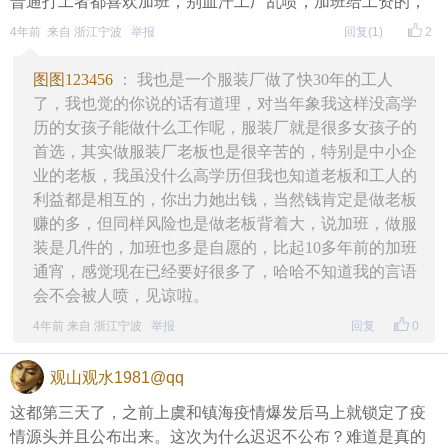
普通打工者都喜欢加班，别血汗工厂乱喷，加班给工资的，
4年前 来自 浙江宁波
举报
回复
(1)
2
图图123456
： 我也是一个服装厂做了快30年的工人
了，我也觉的你说的话有道理，对当年象我这样没高学
历的女孩子能做什么工作呢，服装厂就是很多女孩子的
首选，其实做服装厂老板也是很辛苦的，特别是中小企
业的老板，我虽没什么高学历但我也知道老板和工人的
利益都是相互的，你出力她出钱，当然钱肯定是做老板
赚的多，但同样风险也是做老板背着大，说加班，做服
装是几件的，加班也多是自愿的，比起10多年前的加班
通宵，感觉现在已经要好很多了，哈哈不知道我的言语
会不会被人喷，见谅啦。
4年前 来自 浙江宁波
举报
回复
0
观山观水1981@qq
这都第三天了，之前上虞和镇海疫情爆发后马上就锁定了疫
情源头并且公布出来。这次为什么迟迟不公布？难道是真的