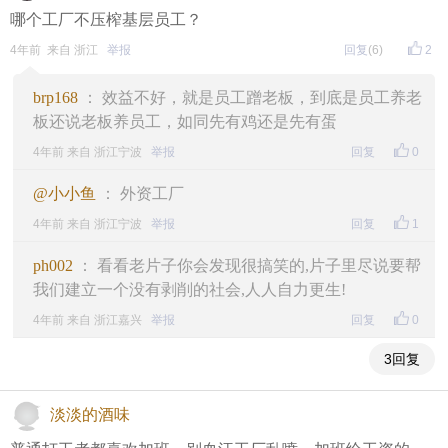
哪个工厂不压榨基层员工？
4年前 来自 浙江
举报
回复
(6)
2
brp168
： 效益不好，就是员工蹭老板，到底是员工养老
板还说老板养员工，如同先有鸡还是先有蛋
4年前 来自 浙江宁波
举报
回复
0
@小小鱼
： 外资工厂
4年前 来自 浙江宁波
举报
回复
1
ph002
： 看看老片子你会发现很搞笑的,片子里尽说要帮
我们建立一个没有剥削的社会,人人自力更生!
4年前 来自 浙江嘉兴
举报
回复
0
3回复
淡淡的酒味