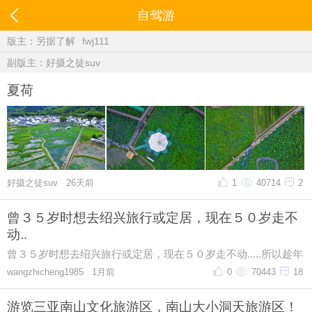
自驾游
版主：
另据了解
fwj111
副版主：
好摄之徒suv