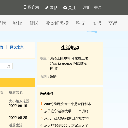
发帖
关注
客户端
注册
登录
健康
财经
便民
餐饮红黑榜
科技
招聘
交易
物
网友之家
生活热点
版主：
月亮上的帅哥
马拉维土著
@qq
junebaby
闲语随意
下一页
楠-楠
版副：
暂缺
查看
最后发表
热帖排行
大小姐东论游
200份简历没有一个是全日制本
1
2022-06-19
科生
孩子在宁波读大学，一个月给
2
2000元生活费够吗
2022-05-25
从天一坐地铁到象山丹城才11
3
元，这价格太划算了吧
逍遥生活
从人均30到500，这家店火了，
4