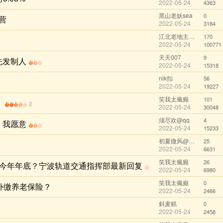
2022-05-24
4363
黑山老妖sea
0
营
2022-05-24
3184
江北老地主@qq
170
2022-05-24
100771
天天007
9
先发制人
2022-05-24
15318
nik扣
56
2022-05-24
19227
笑我太瘋癲
101
！
2
2022-05-24
30048
须尽欢@qq
4
，我愿意
2022-05-24
15233
初夏微风@wechat
25
2022-05-24
6631
笑我太瘋癲
26
至今年年底？宁波轨道交通指挥部最新回复
2022-05-24
6980
笑我太瘋癲
0
补缴养老保险？
2022-05-24
2466
斜麦糕
0
2022-05-24
2458