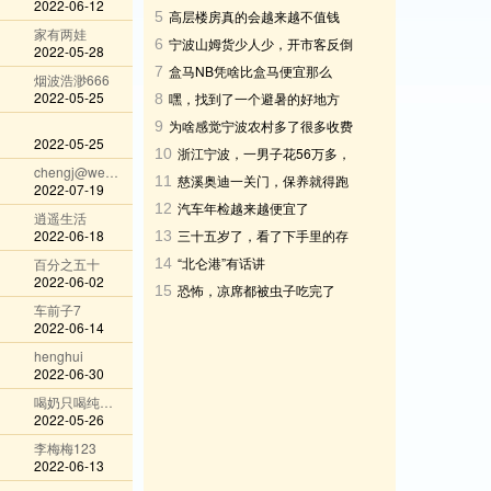
2022-06-12
我却再也不想去
高层楼房真的会越来越不值钱
5
家有两娃
吗，还是网上在制造焦虑
宁波山姆货少人少，开市客反倒
6
2022-05-28
人气旺起来了
盒马NB凭啥比盒马便宜那么
7
烟波浩渺666
多？
2022-05-25
嘿，找到了一个避暑的好地方
8
为啥感觉宁波农村多了很多收费
9
2022-05-25
杆，是车太多了吗
浙江宁波，一男子花56万多，
10
chengj@wechat
买了66部苹果16Pr
慈溪奥迪一关门，保养就得跑
11
2022-07-19
杭州？这谁扛得住
汽车年检越来越便宜了
12
逍遥生活
2022-06-18
三十五岁了，看了下手里的存
13
款十五万，这正常吗?
“北仑港”有话讲
百分之五十
14
2022-06-02
恐怖，凉席都被虫子吃完了
15
车前子7
2022-06-14
henghui
2022-06-30
喝奶只喝纯牛奶
2022-05-26
李梅梅123
2022-06-13