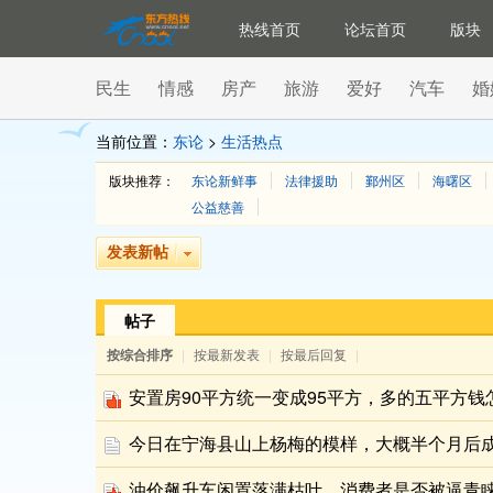
热线首页
论坛首页
版块
民生
情感
房产
旅游
爱好
汽车
婚
当前位置：
东论
>
生活热点
版块推荐：
东论新鲜事
法律援助
鄞州区
海曙区
公益慈善
发表新帖
帖子
按综合排序
|
按最新发表
|
按最后回复
|
安置房90平方统一变成95平方，多的五平方钱
今日在宁海县山上杨梅的模样，大概半个月后
油价飙升车闲置落满枯叶，消费者是否被逼青