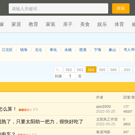
嫁
家居
教育
家装
亲子
美食
娱乐
体育
江北区
镇海
北仑
奉化
余姚
慈溪
宁海
象山
寻人寻
1...
562
563
564
565
566
...633
到第
页
作者
回复/
qier2000
177
怎么算！
2
3
2022-05-25
49337
太阳风工作室
0
成熟了，只要太阳助一把力，很快好吃了
2022-05-25
2802
春波鸿影
247
睐电车？
2
3