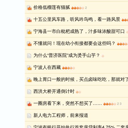
价格低榴莲有猫腻
2
十五公里风车路，听风吟鸟鸣，看一路风景
宁海县一市白枇杷成熟了，汁多味浓酸甜可口
不懂就问！现在幼小衔接都要会这些吗？
为什么“普济医院”成为烫手山芋？
宁波人在西藏
晚上胃口一般的时候，买点卤味吃吃，那就对
西洪大桥开通倒计时
一圈房看下来，突然不想买了……
2
3
新人电力工程师，前来报道
宁波有银行开始执行首套房贷利率4.75% 二套房5