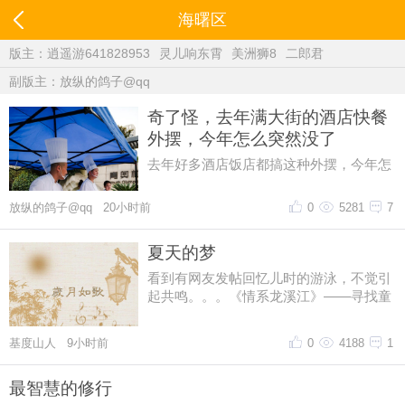
海曙区
版主：
逍遥游641828953
灵儿响东霄
美洲狮8
二郎君
副版主：
放纵的鸽子@qq